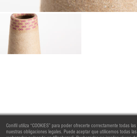
Conifil utiliza “COOKIES” para poder ofrecerte correctamente todas las
nuestras obligaciones legales. Puede aceptar que utilicemos todas la