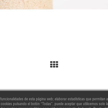
 funcionalidades de esta página web; elaborar estadísticas que permitan a
s cookies pulsando el botón “Todas”, puede aceptar que utilicemos solo 